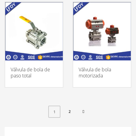
Válvula de bola de
Válvula de bola
paso total
motorizada
2
1