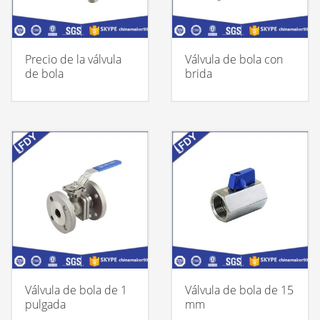
Precio de la válvula
Válvula de bola con
de bola
brida
Válvula de bola de 1
Válvula de bola de 15
pulgada
mm