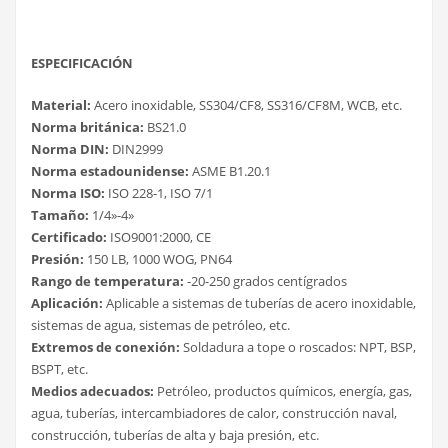
ESPECIFICACIÓN
Material:
Acero inoxidable, SS304/CF8, SS316/CF8M, WCB, etc.
Norma británica:
BS21.0
Norma DIN:
DIN2999
Norma estadounidense:
ASME B1.20.1
Norma ISO:
ISO 228-1, ISO 7/1
Tamaño:
1/4»-4»
Certificado:
ISO9001:2000, CE
Presión:
150 LB, 1000 WOG, PN64
Rango de temperatura:
-20-250 grados centígrados
Aplicación:
Aplicable a sistemas de tuberías de acero inoxidable,
sistemas de agua, sistemas de petróleo, etc.
Extremos de conexión:
Soldadura a tope o roscados: NPT, BSP,
BSPT, etc.
Medios adecuados:
Petróleo, productos químicos, energía, gas,
agua, tuberías, intercambiadores de calor, construcción naval,
construcción, tuberías de alta y baja presión, etc.