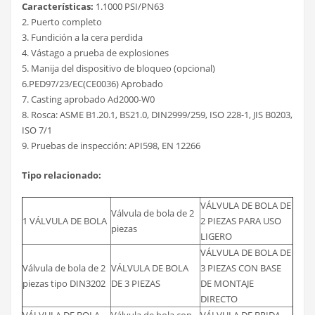
Características:
1.1000 PSI/PN63
2. Puerto completo
3. Fundición a la cera perdida
4. Vástago a prueba de explosiones
5. Manija del dispositivo de bloqueo (opcional)
6.PED97/23/EC(CE0036) Aprobado
7. Casting aprobado Ad2000-W0
8. Rosca: ASME B1.20.1, BS21.0, DIN2999/259, ISO 228-1, JIS B0203,
ISO 7/1
9. Pruebas de inspección: API598, EN 12266
Tipo relacionado:
VÁLVULA DE BOLA DE
Válvula de bola de 2
1 VÁLVULA DE BOLA
2 PIEZAS PARA USO
piezas
LIGERO
VÁLVULA DE BOLA DE
Válvula de bola de 2
VÁLVULA DE BOLA
3 PIEZAS CON BASE
piezas tipo DIN3202
DE 3 PIEZAS
DE MONTAJE
DIRECTO
VÁLVULA DE BOLA
Válvula de bola con
VÁLVULA DE BRIDA