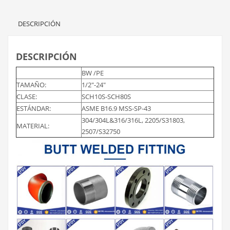
DESCRIPCIÓN
DESCRIPCIÓN
BW /PE
TAMAÑO:
1/2″-24″
CLASE:
SCH10S-SCH80S
ESTÁNDAR:
ASME B16.9 MSS-SP-43
304/304L&316/316L, 2205/S31803,
MATERIAL:
2507/S32750