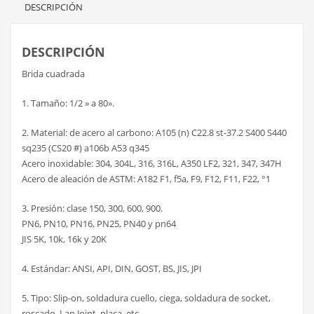
DESCRIPCIÓN
DESCRIPCIÓN
Brida cuadrada
1. Tamaño: 1/2 » a 80».
2. Material: de acero al carbono: A105 (n) C22.8 st-37.2 S400 S440
sq235 (CS20 #) a106b A53 q345
Acero inoxidable: 304, 304L, 316, 316L, A350 LF2, 321, 347, 347H
Acero de aleación de ASTM: A182 F1, f5a, F9, F12, F11, F22, °1
3. Presión: clase 150, 300, 600, 900.
PN6, PN10, PN16, PN25, PN40 y pn64
JIS 5K, 10k, 16k y 20K
4. Estándar: ANSI, API, DIN, GOST, BS, JIS, JPI
5. Tipo: Slip-on, soldadura cuello, ciega, soldadura de socket,
roscado, Lap Joint, placa, etc