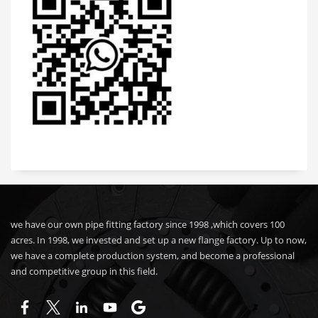
we have our own pipe fitting factory since 1998 ,which covers 100
acres. In 1998, we invested and set up a new flange factory. Up to now,
we have a complete production system, and become a professional
and competitive group in this field.